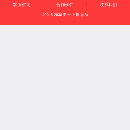
vwin德
赢AC米
兰合作