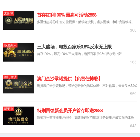
Brand
Compan