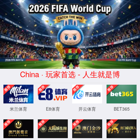
中国
·vwin德