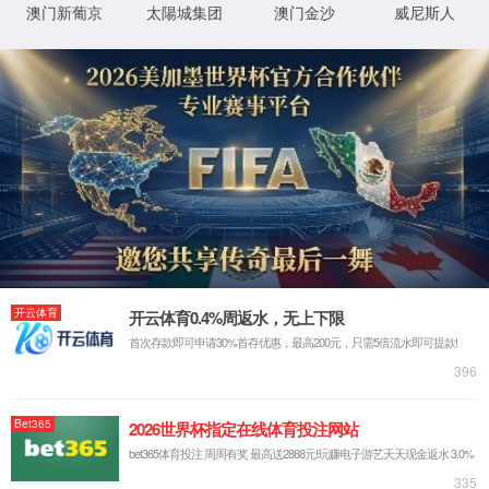
赢AC米
兰|官方
网站-