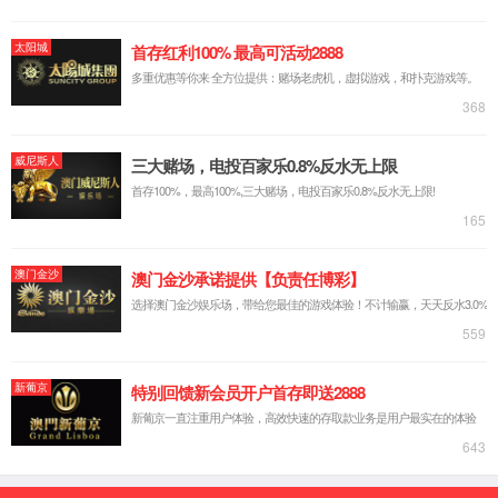
Brand
Compan