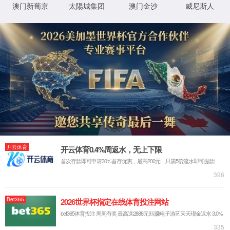
赢AC米
兰|官方
网站-