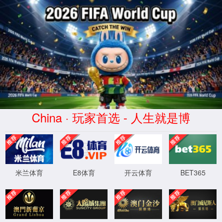
中国
·vwin德