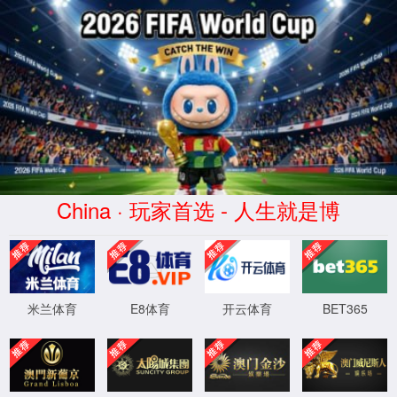
中国
·vwin德