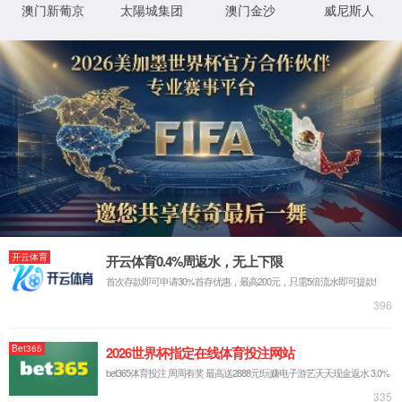
赢AC米
兰|官方
网站-