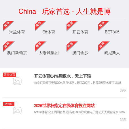
中国
·vwin德